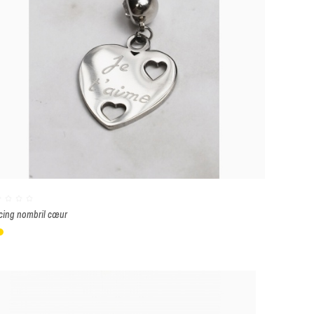
cing nombril cœur
lanc
Or