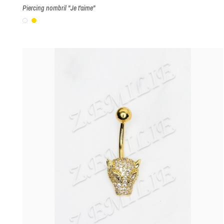
Piercing nombril "Je t'aime"
Blanc
Or