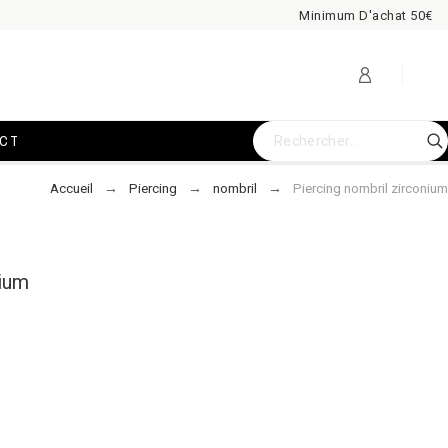
Minimum D'achat 50€
CT
Accueil
Piercing
nombril
Piercing nombril zirconium
nium