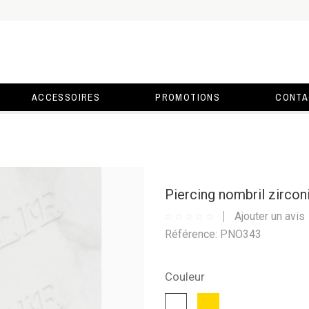
ACCESSOIRES
PROMOTIONS
CONTA
Piercing nombril zirco
Ajouter un avis
Référence: PNO343
Couleur
Or
Blanc