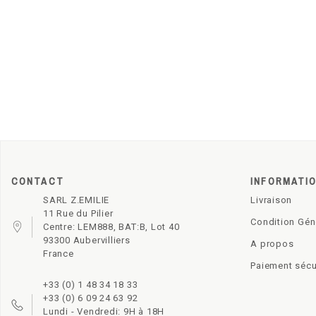
CONTACT
INFORMATI
SARL Z.EMILIE
Livraison
11 Rue du Pilier
Condition Gén
Centre: LEM888, BAT:B, Lot 40
93300 Aubervilliers
A propos
France
Paiement sécu
+33 (0) 1 48 34 18 33
+33 (0) 6 09 24 63 92
Lundi - Vendredi: 9H à 18H