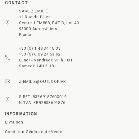
CONTACT
SARL Z.EMILIE
11 Rue du Pilier
Centre: LEM888, BAT:B, Lot 40
93300 Aubervilliers
France
+33 (0) 1 48 34 18 33
+33 (0) 6 09 24 63 92
Lundi - Vendredi: 9H à 18H
Samedi: 14H à 18H
Z.EMILIE@OUTLOOK.FR
SIRET: 83369187600019
N.TVA: FR92833691876
INFORMATION
Livraison
Condition Générale de Vente