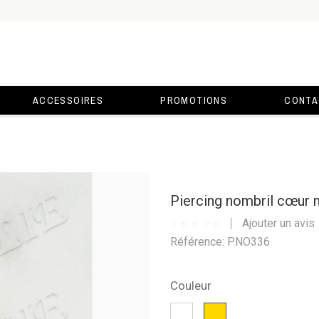
ACCESSOIRES
PROMOTIONS
CONTA
Piercing nombril cœur
Ajouter un avis
Référence: PNO336
Couleur
Blanc
Or