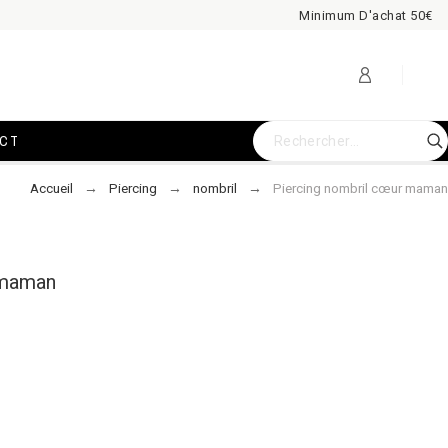
Minimum D'achat 50€
CT
Accueil
Piercing
nombril
Piercing nombril cœur maman
 maman