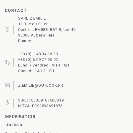
CONTACT
SARL Z.EMILIE
11 Rue du Pilier
Centre: LEM888, BAT:B, Lot 40
93300 Aubervilliers
France
+33 (0) 1 48 34 18 33
+33 (0) 6 09 24 63 92
Lundi - Vendredi: 9H à 18H
Samedi: 14H à 18H
Z.EMILIE@OUTLOOK.FR
SIRET: 83369187600019
N.TVA: FR92833691876
INFORMATION
Livraison