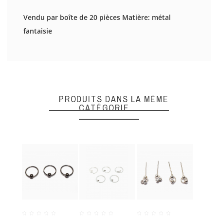
Il n'y a pas d'avis en ce moment.
Vendu par boîte de 20 pièces Matière: métal
fantaisie
DONNEZ VOTRE AVIS
Quality
PRODUITS DANS LA MÊME
CATÉGORIE
ENVOYER