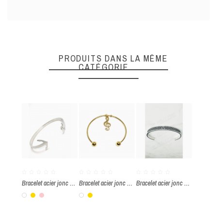
DONNEZ VOTRE AVIS
Quality
PRODUITS DANS LA MÊME
CATÉGORIE
ENVOYER
Bracelet acier jonc ancre marine
Bracelet acier jonc note de musique
Bracelet acier jonc Triskell
Blanc
Or
Rose
Blanc
Or