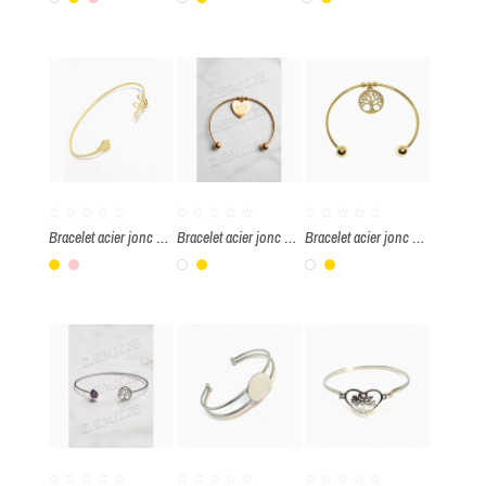
Blanc
Or
Rose
Blanc
Or
Blanc
Or
Bracelet acier jonc oiseau et branche
Bracelet acier jonc message "mamie je t'aime"
Bracelet acier jonc arbre de vie
Or
Rose
Blanc
Or
Blanc
Or