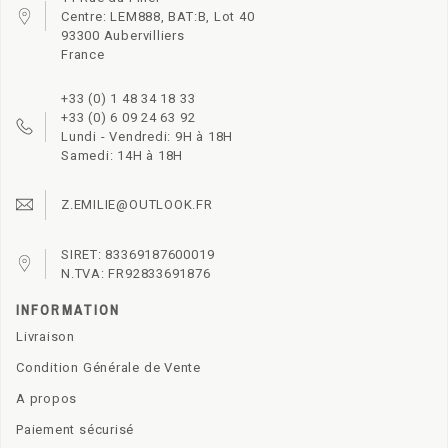
Centre: LEM888, BAT:B, Lot 40
93300 Aubervilliers
France
+33 (0) 1 48 34 18 33
+33 (0) 6 09 24 63 92
Lundi - Vendredi: 9H à 18H
Samedi: 14H à 18H
Z.EMILIE@OUTLOOK.FR
SIRET: 83369187600019
N.TVA: FR92833691876
INFORMATION
Livraison
Condition Générale de Vente
A propos
Paiement sécurisé