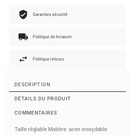
Garanties sécurité
Politique de livraison
Politique retours
DESCRIPTION
DÉTAILS DU PRODUIT
COMMENTAIRES
Taille réglable Matière: acier inoxydable
Il n'y a pas d'avis en ce moment.