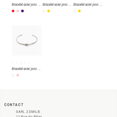
Bracelet acier jonc pierre oeil de chat
Bracelet acier jonc étoile lune
Bracelet acier jonc pierre malachite
Rouge
Rose
Violet
Blanc
Or
Blanc
Or
Bracelet acier jonc nœud
Blanc
Rose
CONTACT
SARL Z.EMILIE
11 Rue du Pilier