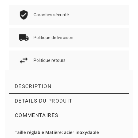
Garanties sécurité
Politique de livraison
Politique retours
DESCRIPTION
DÉTAILS DU PRODUIT
COMMENTAIRES
Il n'y a pas d'avis en ce moment.
Taille réglable Matière: acier inoxydable