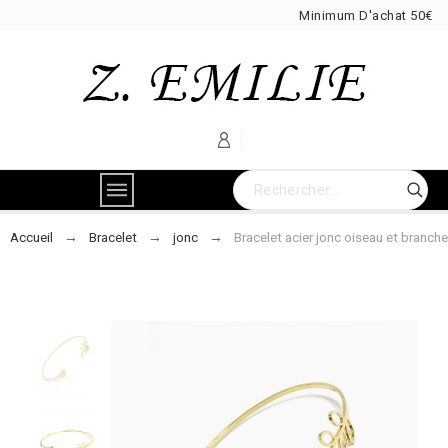
Minimum D'achat 50€
Accueil
Bracelet
jonc
Bracelet acier jonc oiseau et branche