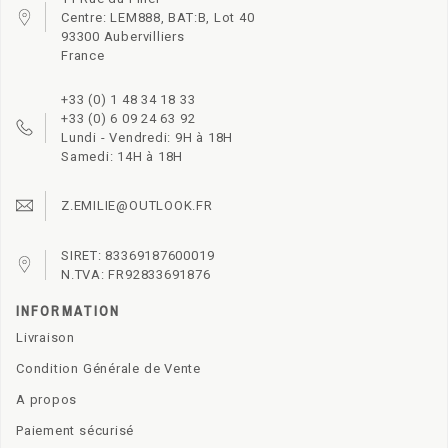
Centre: LEM888, BAT:B, Lot 40
93300 Aubervilliers
France
+33 (0) 1 48 34 18 33
+33 (0) 6 09 24 63 92
Lundi - Vendredi: 9H à 18H
Samedi: 14H à 18H
Z.EMILIE@OUTLOOK.FR
SIRET: 83369187600019
N.TVA: FR92833691876
INFORMATION
Livraison
Condition Générale de Vente
A propos
Paiement sécurisé