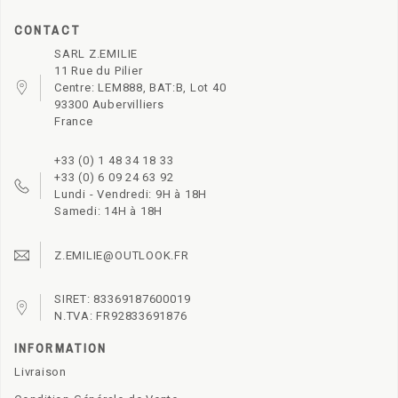
CONTACT
SARL Z.EMILIE
11 Rue du Pilier
Centre: LEM888, BAT:B, Lot 40
93300 Aubervilliers
France
+33 (0) 1 48 34 18 33
+33 (0) 6 09 24 63 92
Lundi - Vendredi: 9H à 18H
Samedi: 14H à 18H
Z.EMILIE@OUTLOOK.FR
SIRET: 83369187600019
N.TVA: FR92833691876
INFORMATION
Livraison