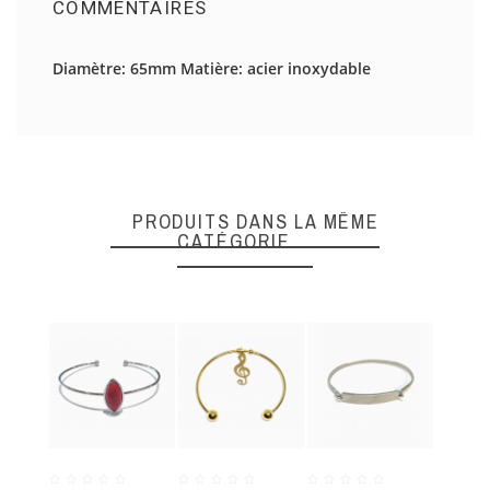
COMMENTAIRES
Il n'y a pas d'avis en ce moment.
Diamètre: 65mm Matière: acier inoxydable
DONNEZ VOTRE AVIS
Quality
PRODUITS DANS LA MÊME
CATÉGORIE
ENVOYER