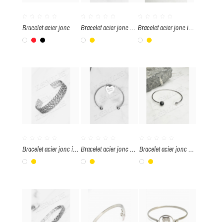
Bracelet acier jonc
Bracelet acier jonc berbère
Bracelet acier jonc infini
Blanc
Rouge
Noir
Blanc
Or
Blanc
Or
Bracelet acier jonc infinie
Bracelet acier jonc message "Maman chérie"
Bracelet acier jonc pierre onyx
Blanc
Or
Blanc
Or
Blanc
Or