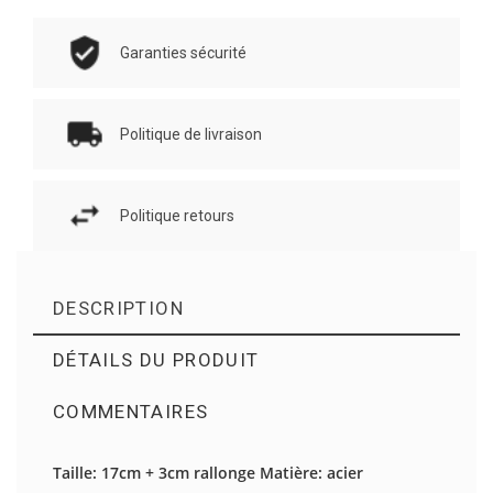
Garanties sécurité
Politique de livraison
Politique retours
DESCRIPTION
DÉTAILS DU PRODUIT
COMMENTAIRES
Il n'y a pas d'avis en ce moment.
Taille: 17cm + 3cm rallonge Matière: acier