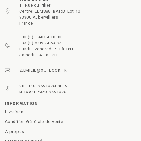
11 Rue du Pilier
Centre: LEM888, BAT:B, Lot 40
93300 Aubervilliers
France
+33 (0) 1 48 34 18 33
+33 (0) 6 09 24 63 92
Lundi - Vendredi: 9H à 18H
Samedi: 14H à 18H
Z.EMILIE@OUTLOOK.FR
SIRET: 83369187600019
N.TVA: FR92833691876
INFORMATION
Livraison
Condition Générale de Vente
A propos