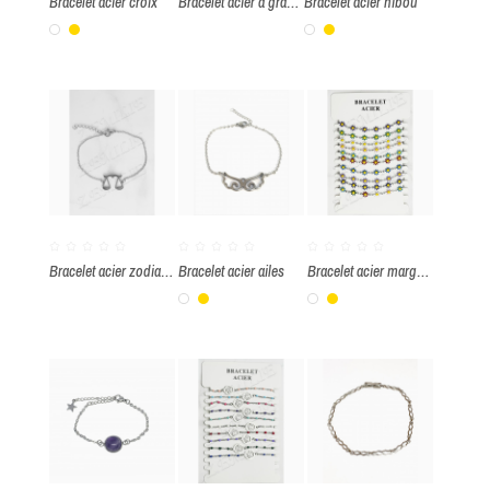
Bracelet acier croix
Bracelet acier à graver
Bracelet acier hibou
Blanc
Or
Blanc
Or
Bracelet acier zodiaque Balance
Bracelet acier ailes
Bracelet acier marguerite couleur par paquet de 10 pièces
Blanc
Or
Blanc
Or