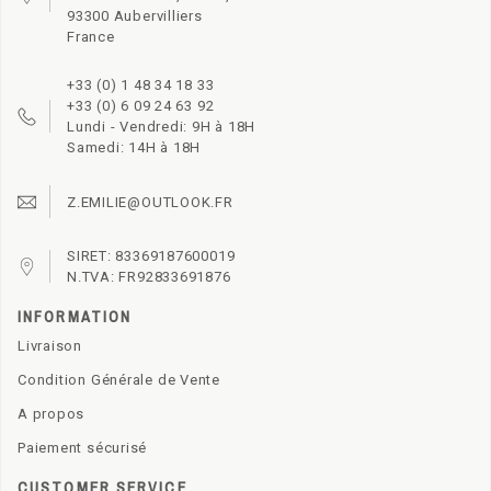
93300 Aubervilliers
France
+33 (0) 1 48 34 18 33
+33 (0) 6 09 24 63 92
Lundi - Vendredi: 9H à 18H
Samedi: 14H à 18H
Z.EMILIE@OUTLOOK.FR
SIRET: 83369187600019
N.TVA: FR92833691876
INFORMATION
Livraison
Condition Générale de Vente
A propos
Paiement sécurisé
CUSTOMER SERVICE