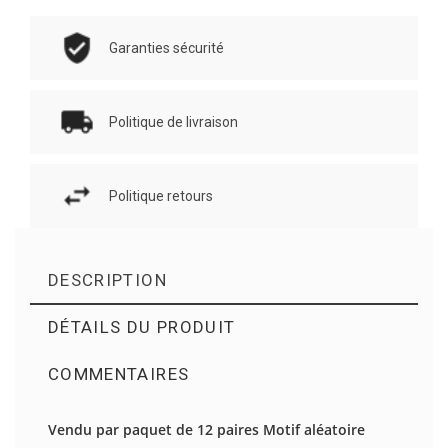
Garanties sécurité
Politique de livraison
Politique retours
DESCRIPTION
DÉTAILS DU PRODUIT
COMMENTAIRES
Il n'y a pas d'avis en ce moment.
Vendu par paquet de 12 paires Motif aléatoire