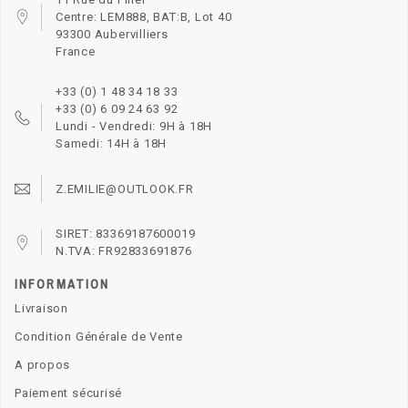
Centre: LEM888, BAT:B, Lot 40
93300 Aubervilliers
France
+33 (0) 1 48 34 18 33
+33 (0) 6 09 24 63 92
Lundi - Vendredi: 9H à 18H
Samedi: 14H à 18H
Z.EMILIE@OUTLOOK.FR
SIRET: 83369187600019
N.TVA: FR92833691876
INFORMATION
Livraison
Condition Générale de Vente
A propos
Paiement sécurisé