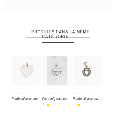
DONNEZ VOTRE AVIS
Quality
PRODUITS DANS LA MÊME
CATÉGORIE
ENVOYER
Pendentif acier coeur à graver
Pendentif acier cœur maman
Pendentif acier cœur vendéen
Blanc
Or
Blanc
Or