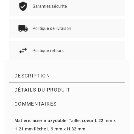
Garanties sécurité
Politique de livraison
Politique retours
DESCRIPTION
DÉTAILS DU PRODUIT
COMMENTAIRES
Il n'y a pas d'avis en ce moment.
Matière: acier inoxydable. Taille: coeur L 22 mm x
H 21 mm flèche L 9 mm x H 32 mm