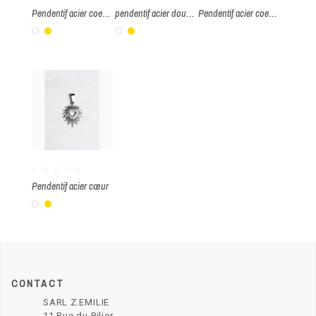
Pendentif acier coeur "Je t'aime"
pendentif acier double coeur
Pendentif acier coeur à graver
Blanc
Or
Blanc
Or
Pendentif acier cœur
Blanc
Or
CONTACT
SARL Z.EMILIE
11 Rue du Pilier