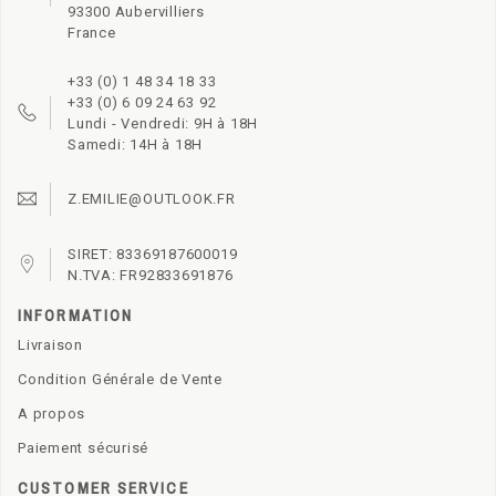
93300 Aubervilliers
France
+33 (0) 1 48 34 18 33
+33 (0) 6 09 24 63 92
Lundi - Vendredi: 9H à 18H
Samedi: 14H à 18H
Z.EMILIE@OUTLOOK.FR
SIRET: 83369187600019
N.TVA: FR92833691876
INFORMATION
Livraison
Condition Générale de Vente
A propos
Paiement sécurisé
CUSTOMER SERVICE