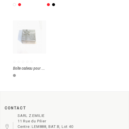
Blanc
Rouge
Rouge
Noir
Boîte cadeau pour bague par paquet de 24 pièces
Argenté
CONTACT
SARL Z.EMILIE
11 Rue du Pilier
Centre: LEM888, BAT:B, Lot 40