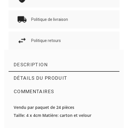
Politique de livraison
Politique retours
DESCRIPTION
DÉTAILS DU PRODUIT
COMMENTAIRES
Il n'y a pas d'avis en ce moment.
Vendu par paquet de 24 pièces
Taille: 4 x 4cm Matière: carton et velour
DONNEZ VOTRE AVIS