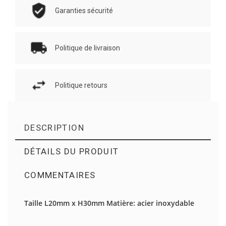
Garanties sécurité
Politique de livraison
Politique retours
DESCRIPTION
DÉTAILS DU PRODUIT
COMMENTAIRES
Il n'y a pas d'avis en ce moment.
Taille L20mm x H30mm Matière: acier inoxydable