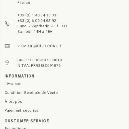
France
+33 (0) 1 48 34 18 33
+33 (0) 6 09 24 63 92
Lundi - Vendredi: 9H à 18H
Samedi: 14H à 18H
Z.EMILIE@OUTLOOK.FR
SIRET: 83369187600019
N.TVA: FR92833691876
INFORMATION
Livraison
Condition Générale de Vente
A propos
Paiement sécurisé
CUSTOMER SERVICE
Promotions