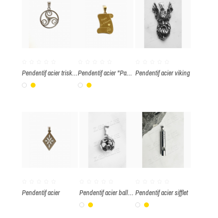
Pendentif acier triskell
Pendentif acier "Papa je t'aime"
Pendentif acier viking
Blanc
Or
Blanc
Or
Pendentif acier
Pendentif acier ballon de foot
Pendentif acier sifflet
Blanc
Or
Blanc
Or