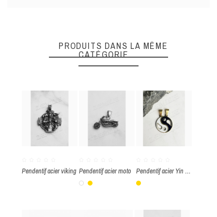
DONNEZ VOTRE AVIS
Quality
PRODUITS DANS LA MÊME
CATÉGORIE
ENVOYER
Pendentif acier viking
Pendentif acier moto
Pendentif acier Yin Yang
Blanc
Or
Or