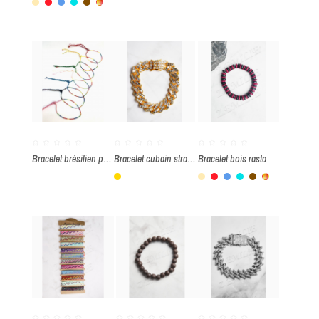
Beige
Rouge
Bleu
Turquoise
Brun
Multicolore
Bracelet brésilien par paquet de 100 pièces
Bracelet cubain strass
Bracelet bois rasta
Or
Beige
Rouge
Bleu
Turquoise
Brun
Multicol