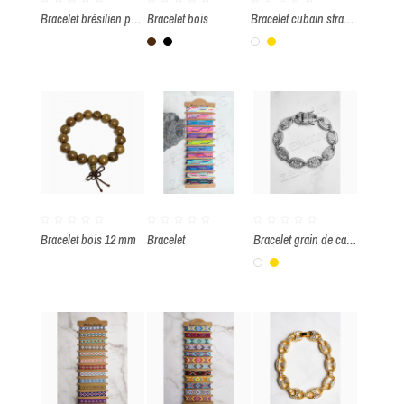
Bracelet brésilien par paquet de 12 pièces
Bracelet bois
Bracelet cubain strass
Marron
Noir
Blanc
Or
Bracelet bois 12 mm
Bracelet
Bracelet grain de café strass
Blanc
Or