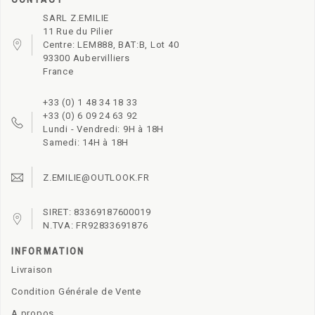
SARL Z.EMILIE
11 Rue du Pilier
Centre: LEM888, BAT:B, Lot 40
93300 Aubervilliers
France
+33 (0) 1 48 34 18 33
+33 (0) 6 09 24 63 92
Lundi - Vendredi: 9H à 18H
Samedi: 14H à 18H
Z.EMILIE@OUTLOOK.FR
SIRET: 83369187600019
N.TVA: FR92833691876
INFORMATION
Livraison
Condition Générale de Vente
A propos