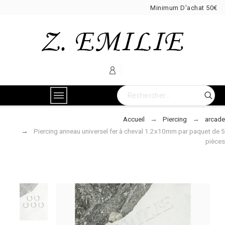
Minimum D'achat 50€
Accueil
Piercing
arcade
Piercing anneau universel fer à cheval 1.2x10mm par paquet de 5
pièces