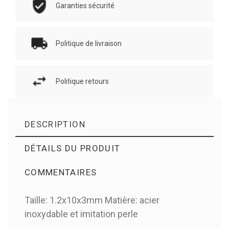
Garanties sécurité
Politique de livraison
Politique retours
DESCRIPTION
DÉTAILS DU PRODUIT
COMMENTAIRES
Taille: 1.2x10x3mm Matière: acier
Il n'y a pas d'avis en ce moment.
inoxydable et imitation perle