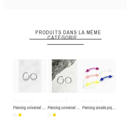
DONNEZ VOTRE AVIS
Quality
PRODUITS DANS LA MÊME
CATÉGORIE
ENVOYER
Piercing universel à charnière zirconium 1.2x10mm par paquet de 2 pièces
Piercing universel à charnière zirconium 1.2x10mm par paquet de 2 pièces
Piercing arcade pique 1.2x8mm par paquet de 5 pièces
Blanc
Or
Blanc
Or