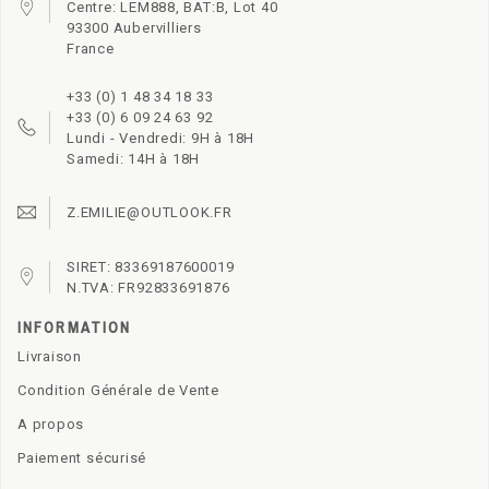
Centre: LEM888, BAT:B, Lot 40
93300 Aubervilliers
France
+33 (0) 1 48 34 18 33
+33 (0) 6 09 24 63 92
Lundi - Vendredi: 9H à 18H
Samedi: 14H à 18H
Z.EMILIE@OUTLOOK.FR
SIRET: 83369187600019
N.TVA: FR92833691876
INFORMATION
Livraison
Condition Générale de Vente
A propos
Paiement sécurisé