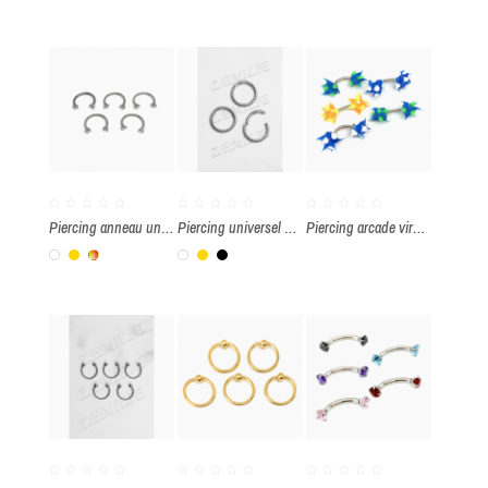
Piercing anneau universel fer à cheval zirconium 1.2x10mm par paquet de 5 pièces
Piercing universel à charnière torsadé 1.2x8mm par paquet de 3 pièces
Piercing arcade virus 1.2x8mm par paquet de 5 pièces
Blanc
Or
Multicolore
Blanc
Or
Noir