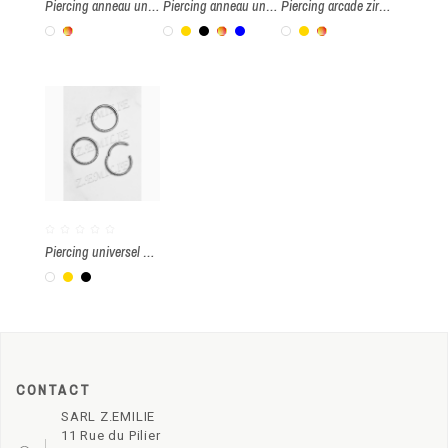
Piercing anneau universel fer à cheval torsade par paquet de 5 pièces
Piercing anneau universel 1.2x10mm par paquet de 5 pièces
Piercing arcade zirconium 1.2x8mm par paquet 5 pièces
Blanc
Multicolore
Blanc
Or
Noir
Multicolore
bleu royal
Blanc
Or
Multicolore
Piercing universel à charnière torsadé 1.2x10mm par paquet de 3 pièces
Blanc
Or
Noir
CONTACT
SARL Z.EMILIE
11 Rue du Pilier