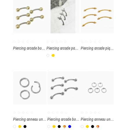
Piercing arcade boule 1.2x8mm par paquet de 5 pièces
Piercing arcade papillon 1.2x10mm par paquet de 3 pièces
Piercing arcade pique 1.2x12mm par paquet de 5 pièces
Blanc
Or
Piercing anneau universel à charnière 1.2x8mm par paquet de 3 pièces
Piercing arcade boule 1.2x8mm par paquet de 5 pièces
Piercing anneau universel 1.2x8mm par paquet de 5 pièces
Blanc
Or
Noir
Blanc
Or
Noir
Multicolore
bleu royal
Blanc
Or
Noir
Multicolore