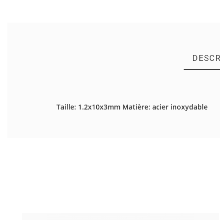
DESCR
Il n'y a pas d'avis en ce moment.
Taille: 1.2x10x3mm Matière: acier inoxydable