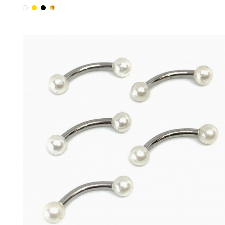
Blanc
Or
Noir
Multicolore