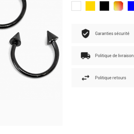
Or
Multicol
bl
Blanc
Noir
ro
Garanties sécurité
Politique de livraison
Politique retours