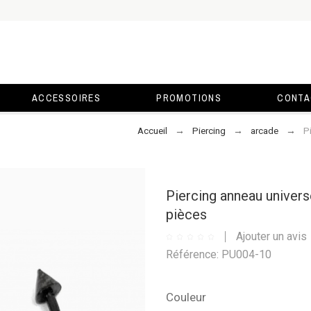
ACCESSOIRES
PROMOTIONS
CONTA
Accueil
Piercing
arcade
P
Piercing anneau univers
pièces
Ajouter un avis
Référence: PU004-10
Couleur