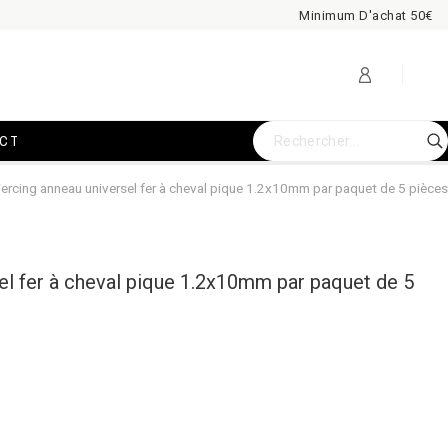
Minimum D'achat 50€
CT
iercing anneau universel fer à cheval pique 1.2x10mm par paquet de 5 pièces
el fer à cheval pique 1.2x10mm par paquet de 5