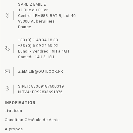
SARL Z.EMILIE
11 Rue du Pilier
Centre: LEM888, BAT:B, Lot 40
93300 Aubervilliers
France
+33 (0) 1 48 34 18 33
+33 (0) 6 09 24 63 92
Lundi - Vendredi: 9H à 18H
Samedi: 14H à 18H
Z.EMILIE@OUTLOOK.FR
SIRET: 83369187600019
N.TVA: FR92833691876
INFORMATION
Livraison
Condition Générale de Vente
A propos