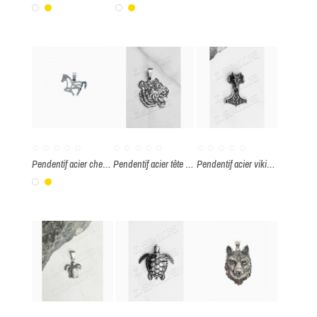
Blanc
Or
Blanc
Or
Pendentif acier cheval
Pendentif acier tête de tigre
Pendentif acier viking tête de loup
Blanc
Or