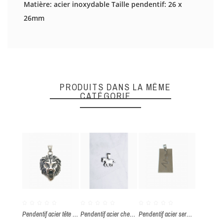
Il n'y a pas d'avis en ce moment.
Matière: acier inoxydable Taille pendentif: 26 x
26mm
DONNEZ VOTRE AVIS
Quality
PRODUITS DANS LA MÊME
CATÉGORIE
ENVOYER
Pendentif acier tête de lion
Pendentif acier cheval
Pendentif acier serpent