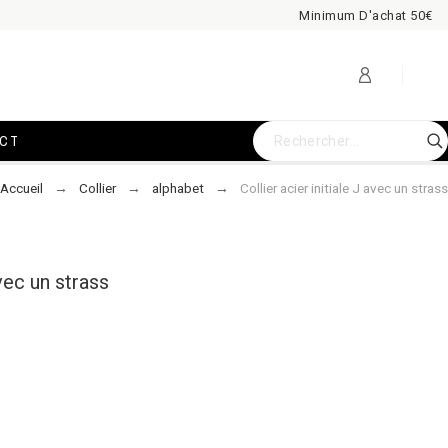
Minimum D'achat 50€
CT
Accueil
Collier
alphabet
Collier acier initiale J avec un strass
avec un strass