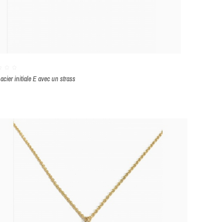
 acier initiale E avec un strass
nc
Or