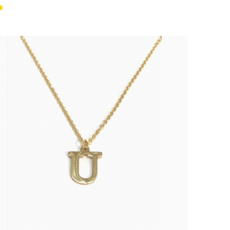
lanc
Or