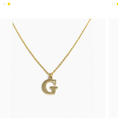
Blanc
Or
B