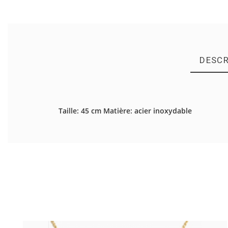
DESCR
Il n'y a pas d'avis en ce moment.
Taille: 45 cm Matière: acier inoxydable