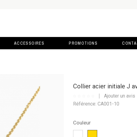
ACCESSOIRES
PROMOTIONS
CONTA
Collier acier initiale J 
Ajouter un avis
Référence: CA001-10
Couleur
Blanc
Or