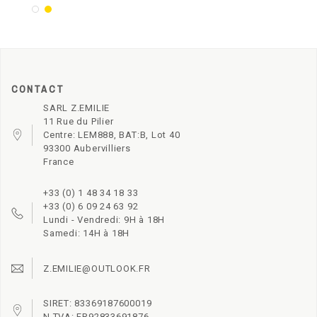
Blanc
Or
CONTACT
SARL Z.EMILIE
11 Rue du Pilier
Centre: LEM888, BAT:B, Lot 40
93300 Aubervilliers
France
+33 (0) 1 48 34 18 33
+33 (0) 6 09 24 63 92
Lundi - Vendredi: 9H à 18H
Samedi: 14H à 18H
Z.EMILIE@OUTLOOK.FR
SIRET: 83369187600019
N.TVA: FR92833691876