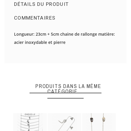
DÉTAILS DU PRODUIT
COMMENTAIRES
Il n'y a pas d'avis en ce moment.
Longueur: 23cm + 5cm chaine de rallonge matière:
acier inoxydable et pierre
DONNEZ VOTRE AVIS
Quality
PRODUITS DANS LA MÊME
CATÉGORIE