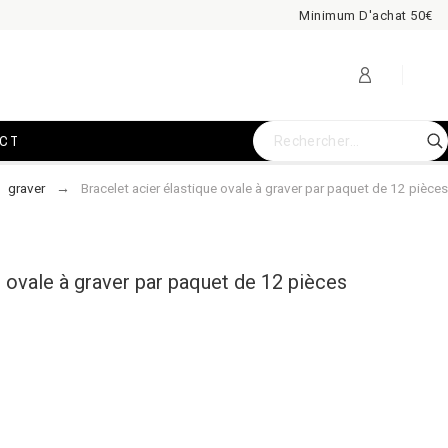
Minimum D'achat 50€
CT
graver
Bracelet acier élastique ovale à graver par paquet de 12 pièces
e ovale à graver par paquet de 12 pièces