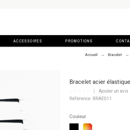
ACCESSOIRES
PROMOTIONS
CONTA
Accueil
Bracelet
Bracelet acier élastiqu
Ajouter un avis
Référence: BRAE011
Couleur
Multicolore
Noir