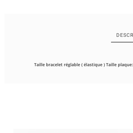
DESCR
Il n'y a pas d'avis en ce moment.
Taille bracelet réglable ( élastique ) Taille plaq