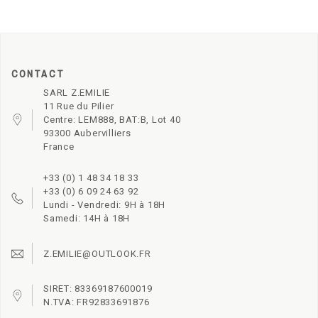
CONTACT
SARL Z.EMILIE
11 Rue du Pilier
Centre: LEM888, BAT:B, Lot 40
93300 Aubervilliers
France
+33 (0) 1 48 34 18 33
+33 (0) 6 09 24 63 92
Lundi - Vendredi: 9H à 18H
Samedi: 14H à 18H
Z.EMILIE@OUTLOOK.FR
SIRET: 83369187600019
N.TVA: FR92833691876